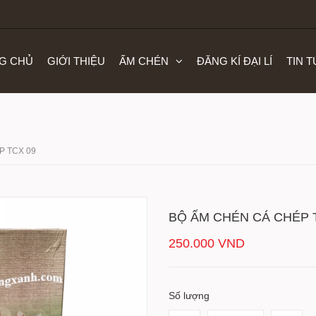
G CHỦ
GIỚI THIỆU
ẤM CHÉN
ĐĂNG KÍ ĐẠI LÍ
TIN 
P TCX 09
BỘ ẤM CHÉN CÁ CHÉP 
250.000 VND
Số lượng