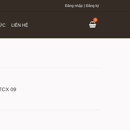
Đăng nhập
Đăng ký
0
TỨC
LIÊN HỆ
TCX 09