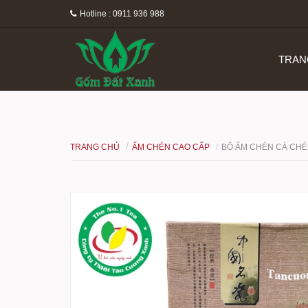
Hotline : 0911 936 988
TRAN
TRANG CHỦ
ẤM CHÉN CAO CẤP
BỘ ẤM CHÉN CÁ CHÉ