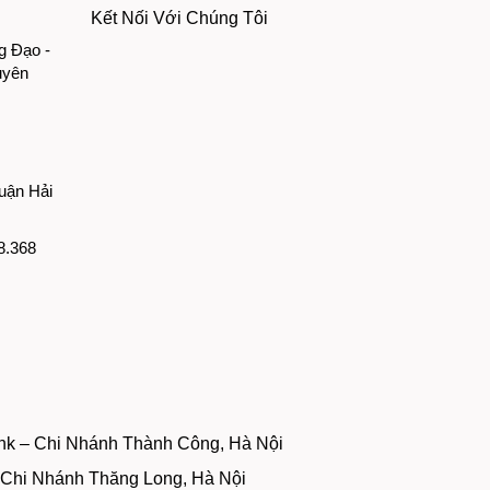
Kết Nối Với Chúng Tôi
g Đạo -
uyên
uận Hải
8.368
nk – Chi Nhánh Thành Công, Hà Nội
– Chi Nhánh Thăng Long, Hà Nội