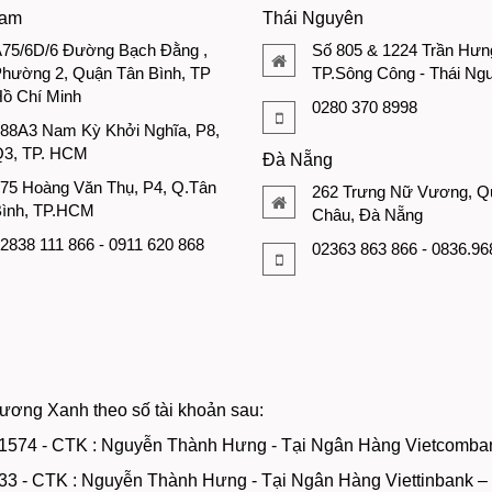
Nam
Thái Nguyên
75/6D/6 Đường Bạch Đằng ,
Số 805 & 1224 Trần Hưn
hường 2, Quận Tân Bình, TP
TP.Sông Công - Thái Ng
ồ Chí Minh
0280 370 8998
88A3 Nam Kỳ Khởi Nghĩa, P8,
3, TP. HCM
Đà Nẵng
75 Hoàng Văn Thụ, P4, Q.Tân
262 Trưng Nữ Vương, Q
ình, TP.HCM
Châu, Đà Nẵng
2838 111 866 - 0911 620 868
02363 863 866 - 0836.96
ương Xanh theo số tài khoản sau:
1574 - CTK : Nguyễn Thành Hưng - Tại Ngân Hàng Vietcomba
33 - CTK : Nguyễn Thành Hưng - Tại Ngân Hàng Viettinbank 