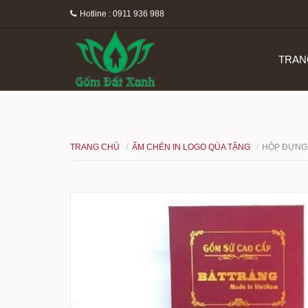
Hotline : 0911 936 988
TRAN
TRANG CHỦ
ẤM CHÉN IN LOGO QÙA TẶNG
HỘP ĐỰNG 