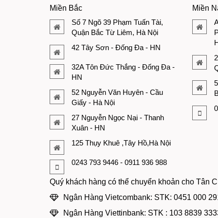
Miền Bắc
Miền 
Số 7 Ngõ 39 Phạm Tuấn Tài,
A
Quận Bắc Từ Liêm, Hà Nội
P
H
42 Tây Sơn - Đống Đa - HN
2
32A Tôn Đức Thắng - Đống Đa -
Q
HN
5
52 Nguyễn Văn Huyên - Cầu
B
Giấy - Hà Nội
0
27 Nguyễn Ngọc Nại - Thanh
Xuân - HN
125 Thụy Khuê ,Tây Hồ,Hà Nội
0243 793 9446 - 0911 936 988
Quý khách hàng có thể chuyển khoản cho Tân C
Ngân Hàng Vietcombank: STK: 0451 000 29
Ngân Hàng Viettinbank: STK : 103 8839 333