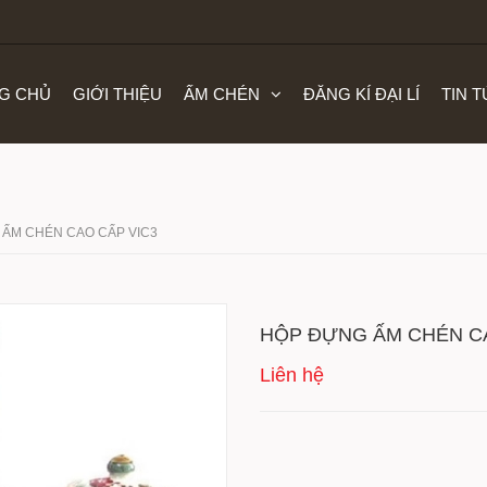
G CHỦ
GIỚI THIỆU
ẤM CHÉN
ĐĂNG KÍ ĐẠI LÍ
TIN 
ẤM CHÉN CAO CẤP VIC3
HỘP ĐỰNG ẤM CHÉN CA
Liên hệ