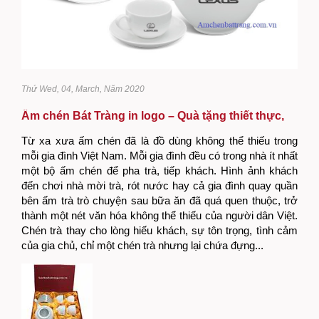
Thứ Wed, 04, March, Năm 2020
Ấm chén Bát Tràng in logo – Quà tặng thiết thực,
tinh tế và ý nghĩa
Từ xa xưa ấm chén đã là đồ dùng không thể thiếu trong
mỗi gia đình Việt Nam. Mỗi gia đình đều có trong nhà ít nhất
một bộ ấm chén để pha trà, tiếp khách. Hình ảnh khách
đến chơi nhà mời trà, rót nước hay cả gia đình quay quần
bên ấm trà trò chuyện sau bữa ăn đã quá quen thuộc, trở
thành một nét văn hóa không thể thiếu của người dân Việt.
Chén trà thay cho lòng hiếu khách, sự tôn trọng, tình cảm
của gia chủ, chỉ một chén trà nhưng lại chứa đựng...