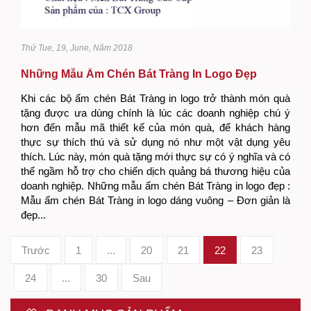
Thứ Tue, 19, June, Năm 2018
Những Mẫu Ấm Chén Bát Tràng In Logo Đẹp
Khi các bộ ấm chén Bát Tràng in logo trở thành món quà
tặng được ưa dùng chính là lúc các doanh nghiệp chú ý
hơn đến mẫu mã thiết kế của món quà, để khách hàng
thực sự thích thú và sử dụng nó như một vật dụng yêu
thích. Lúc này, món quà tặng mới thực sự có ý nghĩa và có
thể ngầm hỗ trợ cho chiến dịch quảng bá thương hiệu của
doanh nghiệp. Những mẫu ấm chén Bát Tràng in logo đẹp :
Mẫu ấm chén Bát Tràng in logo dáng vuông – Đơn giản là
đẹp...
Trước
1
...
20
21
22
23
24
...
30
Sau