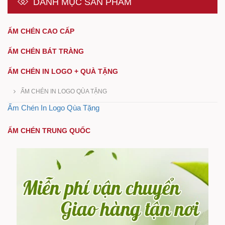
DANH MỤC SẢN PHẨM
ẤM CHÉN CAO CẤP
ẤM CHÉN BÁT TRÀNG
ẤM CHÉN IN LOGO + QUÀ TẶNG
ẤM CHÉN IN LOGO QÙA TẶNG
Ấm Chén In Logo Qùa Tặng
ẤM CHÉN TRUNG QUỐC