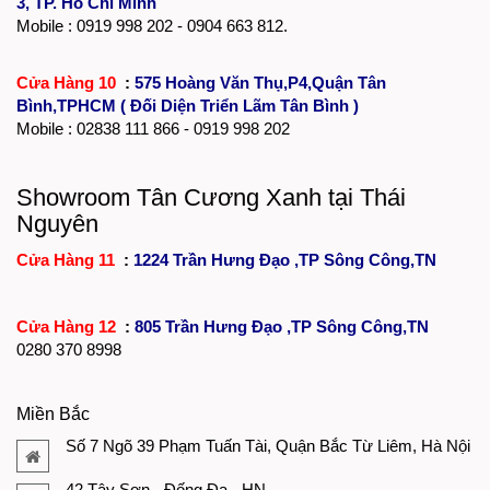
3, TP. Hồ Chí Minh
Mobile : 0919 998 202 - 0904 663 812.
Cửa Hàng 10
:
575 Hoàng Văn Thụ,P4,Quận Tân
Bình,TPHCM ( Đối Diện Triển Lãm Tân Bình )
Mobile :
02838 111 866
- 0919 998 202
Showroom Tân Cương Xanh tại Thái
Nguyên
Cửa Hàng 11
:
1224 Trần Hưng Đạo ,TP Sông Công,TN
Cửa Hàng 12
:
805 Trần Hưng Đạo ,TP Sông Công,TN
0280 370 8998
Miền Bắc
Số 7 Ngõ 39 Phạm Tuấn Tài, Quận Bắc Từ Liêm, Hà Nội
42 Tây Sơn - Đống Đa - HN