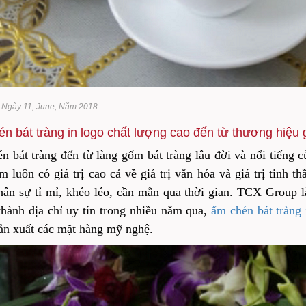
 Ngày 11, June, Năm 2018
n bát tràng in logo chất lượng cao đến từ thương hiệu
n bát tràng đến từ làng gốm bát tràng lâu đời và nổi tiếng 
 luôn có giá trị cao cả về giá trị văn hóa và giá trị tinh 
hân sự tỉ mỉ, khéo léo, cần mẫn qua thời gian. TCX Group 
thành địa chỉ uy tín trong nhiều năm qua,
ấm chén bát tràng 
sản xuất các mặt hàng mỹ nghệ.