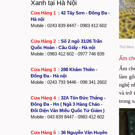
Xanh tại Hà Nội
Cửa Hàng 1
:
42 Tây Sơn - Đống Đa -
Hà nội
Mobile :
0243 839 8447
- 0983 412 602
Cửa Hàng 2
:
Số 2 ngõ 31/26 Trần
Quốc Hoàn - Cầu Giấy - Hà nội
Thứ Mon,
Mobile : 0983 412 602 - 0977 746 839
Ấm ché
Ấm ché
Cửa Hàng 3
:
288 Khâm Thiên -
Đống Đa - Hà nội
làm gốm
Mobile :
0243 793 9446
- 098 341 2602
nghệ n
và trở 
Cửa Hàng 4
:
32A Tôn Đức Thắng -
trong 
Đống Đa - Hn ( Ngã 3 Hàng Cháo -
Đối Diện Văn Miếu Quốc Tử Giám )
Mobile : 043 839 8447 - 0983 412 602
Cửa Hàng 5
:
36 Nguyễn Văn Huyên