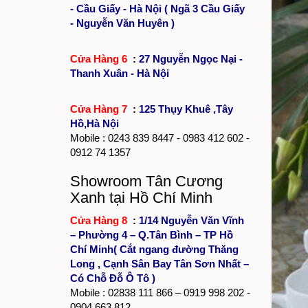
- Cầu Giấy - Hà Nội ( Ngã 3 Cầu Giấy
- Nguyễn Văn Huyên )
Cửa Hàng 6
:
27 Nguyễn Ngọc Nại -
Thanh Xuân - Hà Nội
Cửa Hàng 7
:
125 Thụy Khuê ,Tây
Hồ,Hà Nội
Mobile :
0243 839 8447
- 0983 412 602 -
0912 74 1357
Showroom Tân Cương
Xanh tại Hồ Chí Minh
Cửa Hàng 8
:
1/14 Nguyễn Văn Vĩnh
– Phường 4 – Q.Tân Bình – TP Hồ
Chí Minh( Cắt ngang đường Thăng
Long , Cạnh Sân Bay Tân Sơn Nhất –
Có Chỗ Đỗ Ô Tô )
Mobile :
02838 111 866
– 0919 998 202 -
0904 663 812 .