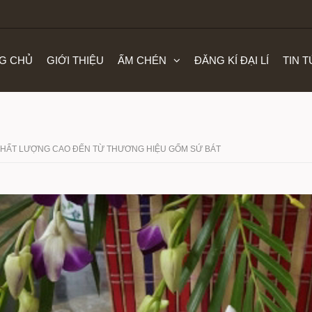
G CHỦ
GIỚI THIỆU
ẤM CHÉN
ĐĂNG KÍ ĐẠI LÍ
TIN 
CHẤT LƯỢNG CAO ĐẾN TỪ THƯƠNG HIỆU GỐM SỨ BÁT