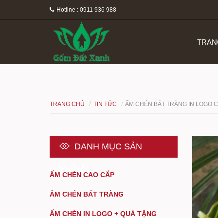
Hotline : 0911 936 988
TRAN
TRANG CHỦ
TIN TỨC
ẤM CHÉN BÁT TRÀNG IN LOGO 
DANH MỤC SẢN
PHẨM
ẤM CHÉN CAO CẤP
ẤM CHÉN BÁT TRÀNG
ẤM CHÉN IN LOGO + QUÀ TẶNG