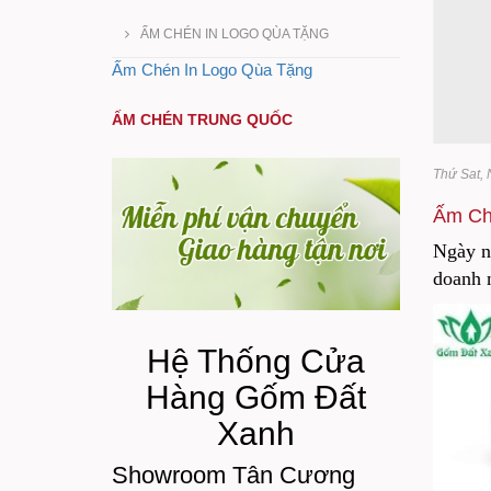
ẤM CHÉN IN LOGO QÙA TẶNG
Ấm Chén In Logo Qùa Tặng
ẤM CHÉN TRUNG QUỐC
Thứ Sat,
Ấm Ch
Ngày na
doanh 
Hệ Thống Cửa
Hàng Gốm Đất
Xanh
Showroom Tân Cương