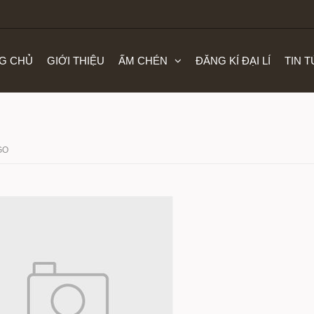
G CHỦ
GIỚI THIỆU
ẤM CHÉN
ĐĂNG KÍ ĐẠI LÍ
TIN 
GO