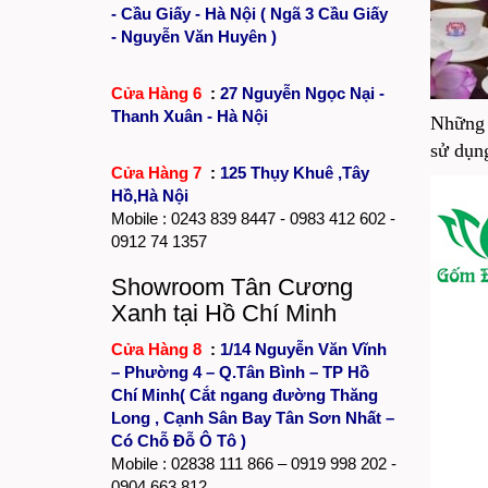
- Cầu Giấy - Hà Nội ( Ngã 3 Cầu Giấy
- Nguyễn Văn Huyên )
Cửa Hàng 6
:
27 Nguyễn Ngọc Nại -
Thanh Xuân - Hà Nội
Những
sử dụng
Cửa Hàng 7
:
125 Thụy Khuê ,Tây
Hồ,Hà Nội
Mobile :
0243 839 8447
- 0983 412 602 -
0912 74 1357
Showroom Tân Cương
Xanh tại Hồ Chí Minh
Cửa Hàng 8
:
1/14 Nguyễn Văn Vĩnh
– Phường 4 – Q.Tân Bình – TP Hồ
Chí Minh( Cắt ngang đường Thăng
Long , Cạnh Sân Bay Tân Sơn Nhất –
Có Chỗ Đỗ Ô Tô )
Mobile :
02838 111 866
– 0919 998 202 -
0904 663 812 .