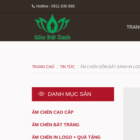
Hotline : 0911 936 988
TRAN
TRANG CHỦ
TIN TỨC
ẤM CHÉN GỐM ĐẤT XANH IN LO
DANH MỤC SẢN
PHẨM
ẤM CHÉN CAO CẤP
ẤM CHÉN BÁT TRÀNG
ẤM CHÉN IN LOGO + QUÀ TẶNG