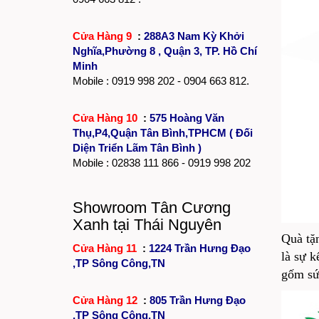
Cửa Hàng 9
:
288A3 Nam Kỳ Khởi
Nghĩa,Phường 8 , Quận 3, TP. Hồ Chí
Minh
Mobile : 0919 998 202 - 0904 663 812.
Cửa Hàng 10
:
575 Hoàng Văn
Thụ,P4,Quận Tân Bình,TPHCM ( Đối
Diện Triển Lãm Tân Bình )
Mobile :
02838 111 866
- 0919 998 202
Showroom Tân Cương
Xanh tại Thái Nguyên
Quà tặn
Cửa Hàng 11
:
1224 Trần Hưng Đạo
là sự k
,TP Sông Công,TN
gốm sứ
Cửa Hàng 12
:
805 Trần Hưng Đạo
,TP Sông Công,TN