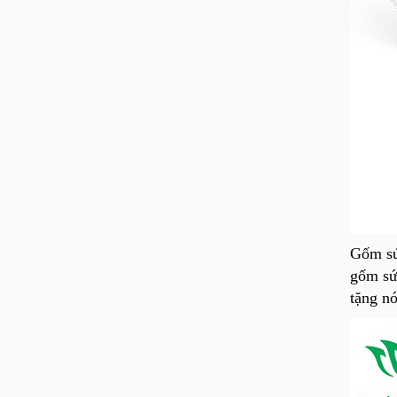
Gốm sứ
gốm sứ 
tặng nó