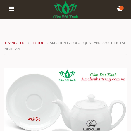
0
TRANG CHỦ
TIN TỨC
ẤM CHÉN IN LOGO- QUÀ TẶNG ẤM CHÉN TẠI
NGHỆ AN