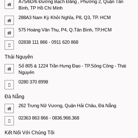
A75/6D/6 Đường Bạch Đằng , Phường 2, Quận Tân
Bình, TP Hồ Chí Minh
288A3 Nam Kỳ Khởi Nghĩa, P8, Q3, TP. HCM
575 Hoàng Văn Thụ, P4, Q.Tân Bình, TP.HCM
02838 111 866 - 0911 620 868
Thái Nguyên
Số 805 & 1224 Trần Hưng Đạo - TP.Sông Công - Thái
Nguyên
0280 370 8998
Đà Nẵng
262 Trưng Nữ Vương, Quận Hải Châu, Đà Nẵng
02363 863 866 - 0836.968.368
Kết Nối Với Chúng Tôi