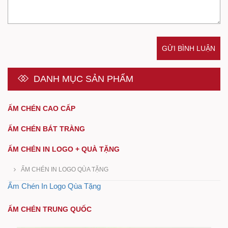
GỬI BÌNH LUẬN
DANH MỤC SẢN PHẨM
ẤM CHÉN CAO CẤP
ẤM CHÉN BÁT TRÀNG
ẤM CHÉN IN LOGO + QUÀ TẶNG
ẤM CHÉN IN LOGO QÙA TẶNG
Ấm Chén In Logo Qùa Tặng
ẤM CHÉN TRUNG QUỐC