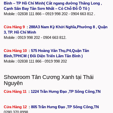
Bình – TP Hồ Chí Minh( Cắt ngang đường Thăng Long ,
Cạnh Sân Bay Tân Sơn Nhất – Có Chỗ Đỗ Ô Tô )
Mobile :
02838 111 866
– 0919 998 202 - 0904 663 812 .
Cửa Hàng 9
:
288A3 Nam Kỳ Khởi Nghĩa,Phường 8 , Quận
3, TP. Hồ Chí Minh
Mobile : 0919 998 202 - 0904 663 812.
Cửa Hàng 10
:
575 Hoàng Văn Thụ,P4,Quận Tân
Bình,TPHCM ( Đối Diện Triển Lãm Tân Bình )
Mobile :
02838 111 866
- 0919 998 202
Showroom Tân Cương Xanh tại Thái
Nguyên
Cửa Hàng 11
:
1224 Trần Hưng Đạo ,TP Sông Công,TN
Cửa Hàng 12
:
805 Trần Hưng Đạo ,TP Sông Công,TN
0280 370 8998