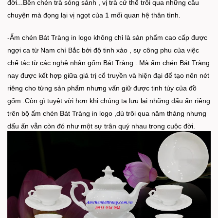
đời...Bên chén trà sóng sánh , vị trà cứ thế trôi qua những câu
chuyện mà đọng lại vị ngọt của 1 mối quan hệ thân tình.
-Ấm chén Bát Tràng in logo không chỉ là sản phẩm cao cấp được
ngợi ca từ Nam chí Bắc bởi độ tinh xảo , sự công phu của việc
chế tác từ các nghệ nhân gốm Bát Tràng . Mà ấm chén Bát Tràng
nay được kết hợp giữa giá trị cổ truyền và hiện đại để tạo nên nét
riêng cho từng sản phẩm nhưng vấn giữ được tinh túy của đồ
gốm .Còn gì tuyệt vời hơn khi chúng ta lưu lại những dấu ấn riêng
trên bộ ấm chén Bát Tràng in logo ,dù trôi qua năm tháng nhưng
dấu ấn vẫn còn đó như một sự trân quý nhau trong cuộc đời.