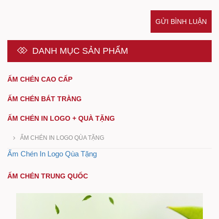
GỬI BÌNH LUẬN
DANH MỤC SẢN PHẨM
ẤM CHÉN CAO CẤP
ẤM CHÉN BÁT TRÀNG
ẤM CHÉN IN LOGO + QUÀ TẶNG
ẤM CHÉN IN LOGO QÙA TẶNG
Ấm Chén In Logo Qùa Tặng
ẤM CHÉN TRUNG QUỐC