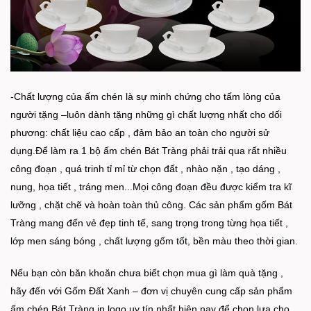
-Chất lượng của ấm chén là sự minh chứng cho tấm lòng của
người tặng –luôn dành tặng những gì chất lượng nhất cho dối
phương: chất liệu cao cấp , đảm bảo an toàn cho người sử
dụng.Để làm ra 1 bộ ấm chén Bát Tràng phải trải qua rất nhiều
công đoạn , quá trinh tỉ mỉ từ chọn đất , nhào nặn , tạo dáng ,
nung, họa tiết , tráng men...Mọi công đoạn đều được kiểm tra kĩ
lưỡng , chặt chẽ và hoàn toàn thủ công. Các sản phẩm gốm Bát
Tràng mang đến vẻ đẹp tinh tế, sang trọng trong từng họa tiết ,
lớp men sáng bóng , chất lượng gốm tốt, bền màu theo thời gian.
Nếu bạn còn băn khoăn chưa biết chọn mua gì làm quà tặng ,
hãy đến với Gốm Đất Xanh – đơn vị chuyên cung cấp sản phẩm
ấm chén Bát Tràng in logo uy tín nhất hiện nay để chọn lựa cho