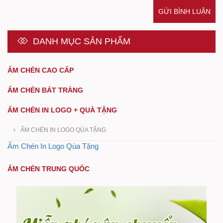
GỬI BÌNH LUẬN
DANH MỤC SẢN PHẨM
ẤM CHÉN CAO CẤP
ẤM CHÉN BÁT TRÀNG
ẤM CHÉN IN LOGO + QUÀ TẶNG
ẤM CHÉN IN LOGO QÙA TẶNG
Ấm Chén In Logo Qùa Tặng
ẤM CHÉN TRUNG QUỐC