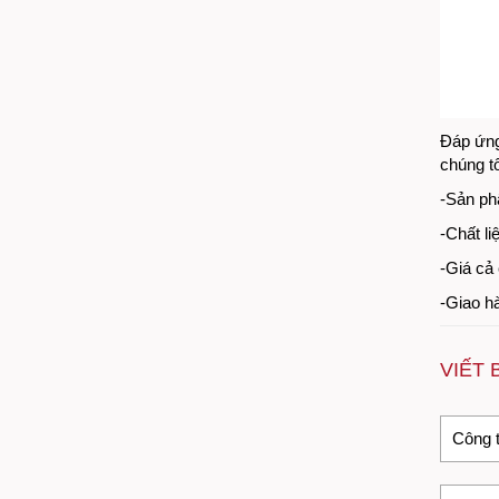
Đáp ứng
chúng tô
-Sản ph
-Chất li
-Giá cả 
-Giao h
VIẾT 