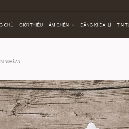
G CHỦ
GIỚI THIỆU
ẤM CHÉN
ĐĂNG KÍ ĐẠI LÍ
TIN 
TẠI NGHỆ AN