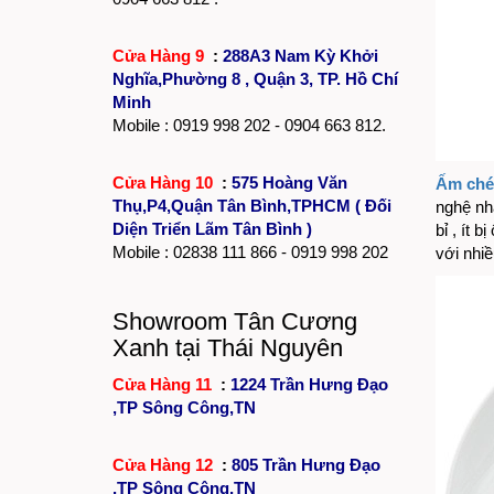
Cửa Hàng 9
:
288A3 Nam Kỳ Khởi
Nghĩa,Phường 8 , Quận 3, TP. Hồ Chí
Minh
Mobile : 0919 998 202 - 0904 663 812.
Cửa Hàng 10
:
575 Hoàng Văn
Ấm chén
Thụ,P4,Quận Tân Bình,TPHCM ( Đối
nghệ nh
Diện Triển Lãm Tân Bình )
bỉ , ít 
Mobile :
02838 111 866
- 0919 998 202
với nhiề
Showroom Tân Cương
Xanh tại Thái Nguyên
Cửa Hàng 11
:
1224 Trần Hưng Đạo
,TP Sông Công,TN
Cửa Hàng 12
:
805 Trần Hưng Đạo
,TP Sông Công,TN