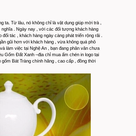
 ta. Từ lâu, nó không chỉ là vật dụng giúp mời trà ,
 nghĩa . Ngày nay , với các đối tượng khách hàng
ối tác , khách hàng ngày càng phát triển rộng rãi .
 gần gũi hơn với khách hàng , vừa không quá phô
và làm việc tại Nghệ An , bạn đang phân vân chưa
iệu Gốm Đất Xanh –địa chỉ mua ấm chén in logo tại
 gốm Bát Tràng chính hãng , cao cấp , đồng thời