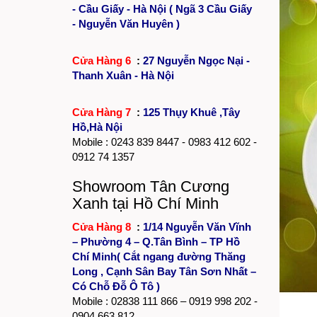
- Cầu Giấy - Hà Nội ( Ngã 3 Cầu Giấy
- Nguyễn Văn Huyên )
Cửa Hàng 6
:
27 Nguyễn Ngọc Nại -
Thanh Xuân - Hà Nội
Cửa Hàng 7
:
125 Thụy Khuê ,Tây
Hồ,Hà Nội
Mobile :
0243 839 8447
- 0983 412 602 -
0912 74 1357
Showroom Tân Cương
Xanh tại Hồ Chí Minh
Cửa Hàng 8
:
1/14 Nguyễn Văn Vĩnh
– Phường 4 – Q.Tân Bình – TP Hồ
Chí Minh( Cắt ngang đường Thăng
Long , Cạnh Sân Bay Tân Sơn Nhất –
Có Chỗ Đỗ Ô Tô )
Mobile :
02838 111 866
– 0919 998 202 -
0904 663 812 .