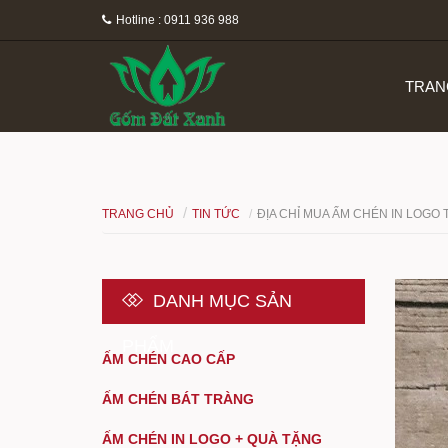
Hotline : 0911 936 988
TRAN
TRANG CHỦ
TIN TỨC
ĐỊA CHỈ MUA ẤM CHÉN IN LOGO 
DANH MỤC SẢN
PHẨM
ẤM CHÉN CAO CẤP
ẤM CHÉN BÁT TRÀNG
ẤM CHÉN IN LOGO + QUÀ TẶNG