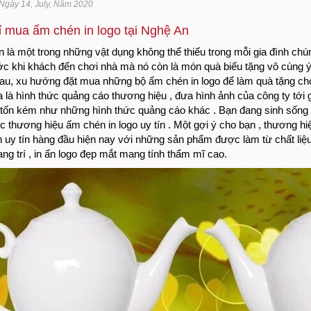
Ngày 14, July, Năm 2020
ỉ mua ấm chén in logo tại Nghệ An
là một trong những vật dụng không thể thiếu trong mỗi gia đình chúng
c khi khách đến chơi nhà mà nó còn là món quà biếu tặng vô cùng ý
au, xu hướng đặt mua những bộ ấm chén in logo để làm quà tặng cho đ
 là hình thức quảng cáo thương hiệu , đưa hình ảnh của công ty tới
 tốn kém như những hình thức quảng cáo khác . Bạn đang sinh sống 
c thương hiệu ấm chén in logo uy tín . Một gợi ý cho bạn , thương h
 uy tín hàng đầu hiện nay với những sản phẩm được làm từ chất liệu
ng trí , in ấn logo đẹp mắt mang tính thẩm mĩ cao.