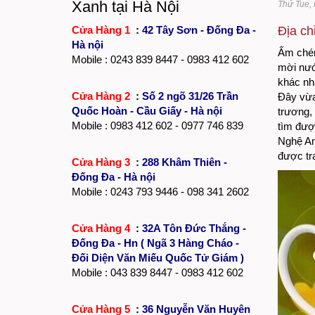
Xanh tại Hà Nội
Thứ Tue, 
Cửa Hàng 1
:
42 Tây Sơn - Đống Đa -
Địa ch
Hà nội
Ấm chén 
Mobile :
0243 839 8447
- 0983 412 602
mời nướ
khác nh
Cửa Hàng 2
:
Số 2 ngõ 31/26 Trần
Đây vừa
Quốc Hoàn - Cầu Giấy - Hà nội
trương,
Mobile : 0983 412 602 - 0977 746 839
tìm đượ
Nghệ An
được tra
Cửa Hàng 3
:
288 Khâm Thiên -
Đống Đa - Hà nội
Mobile :
0243 793 9446
- 098 341 2602
Cửa Hàng 4
:
32A Tôn Đức Thắng -
Đống Đa - Hn ( Ngã 3 Hàng Cháo -
Đối Diện Văn Miếu Quốc Tử Giám )
Mobile : 043 839 8447 - 0983 412 602
Cửa Hàng 5
:
36 Nguyễn Văn Huyên