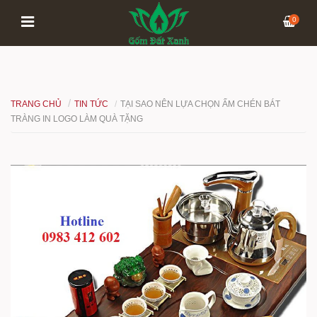
0
TRANG CHỦ
TIN TỨC
TẠI SAO NÊN LỰA CHỌN ẤM CHÉN BÁT
TRÀNG IN LOGO LÀM QUÀ TẶNG